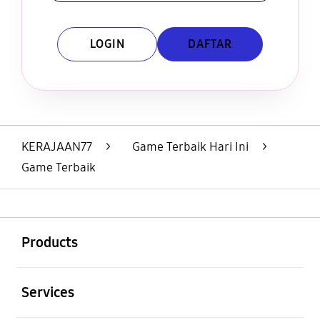
LOGIN
DAFTAR
Layer Popup Close
KERAJAAN77
>
Game Terbaik Hari Ini
>
Game Terbaik
Buka
Footer Navigation
Products
Buka
Services
Buka