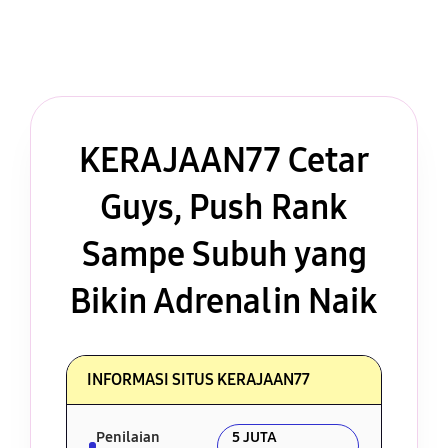
KERAJAAN77 Cetar
Guys, Push Rank
Sampe Subuh yang
Bikin Adrenalin Naik
INFORMASI SITUS KERAJAAN77
Penilaian
5 JUTA