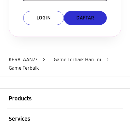
LOGIN
DAFTAR
Layer Popup Close
KERAJAAN77
>
Game Terbaik Hari Ini
>
Game Terbaik
Buka
Footer Navigation
Products
Buka
Services
Buka