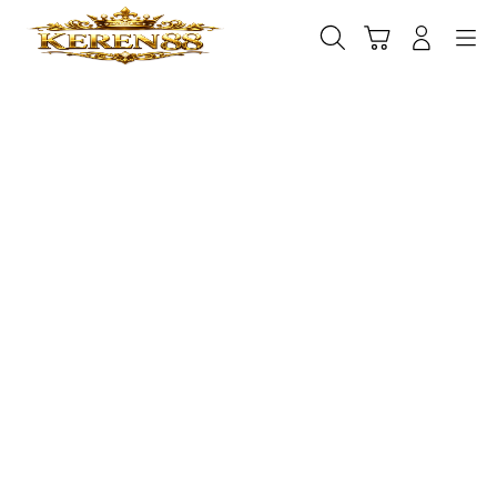
Skip
to
Cari
Troli
Login
Navigation
content