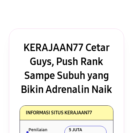
KERAJAAN77 Cetar
Guys, Push Rank
Sampe Subuh yang
Bikin Adrenalin Naik
INFORMASI SITUS KERAJAAN77
Penilaian
5 JUTA