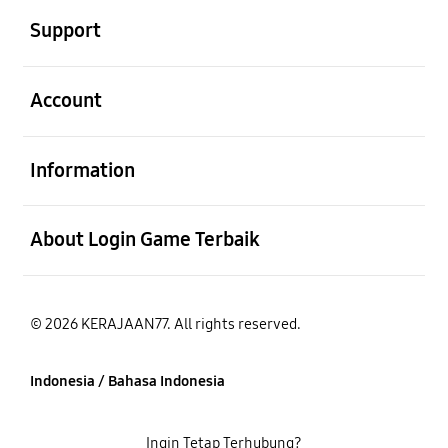
Support
Buka
Account
Buka
Information
Buka
About Login Game Terbaik
© 2026 KERAJAAN77. All rights reserved.
Indonesia / Bahasa Indonesia
Ingin Tetap Terhubung?