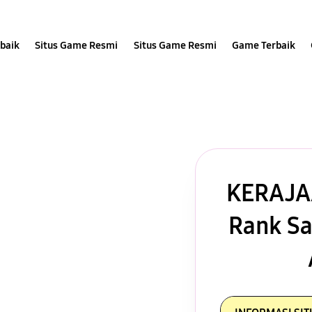
baik
Situs Game Resmi
Situs Game Resmi
Game Terbaik
KERAJAA
Rank Sa