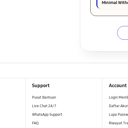
Minimal With
Support
Account
Pusat Bantuan
Login Mem
Live Chat 24/7
Daftar Aku
WhatsApp Support
Lupa Passw
FAQ
Riwayat Tr