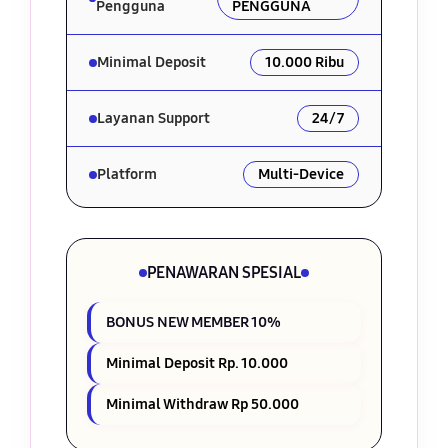
Pengguna
PENGGUNA
Minimal Deposit
10.000 Ribu
Layanan Support
24/7
Platform
Multi-Device
PENAWARAN SPESIAL
BONUS NEW MEMBER 10%
Minimal Deposit Rp. 10.000
Minimal Withdraw Rp 50.000