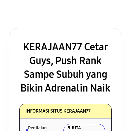
KERAJAAN77 Cetar
Guys, Push Rank
Sampe Subuh yang
Bikin Adrenalin Naik
INFORMASI SITUS KERAJAAN77
Penilaian
5 JUTA