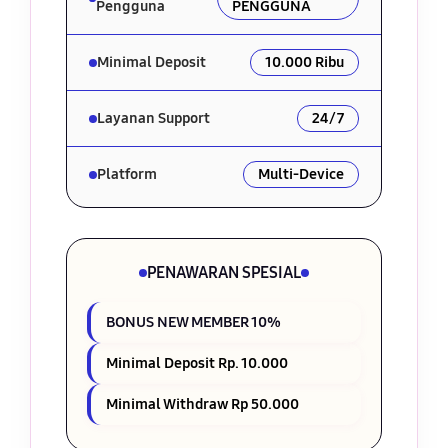
Pengguna
PENGGUNA
Minimal Deposit
10.000 Ribu
Layanan Support
24/7
Platform
Multi-Device
PENAWARAN SPESIAL
BONUS NEW MEMBER 10%
Minimal Deposit Rp. 10.000
Minimal Withdraw Rp 50.000