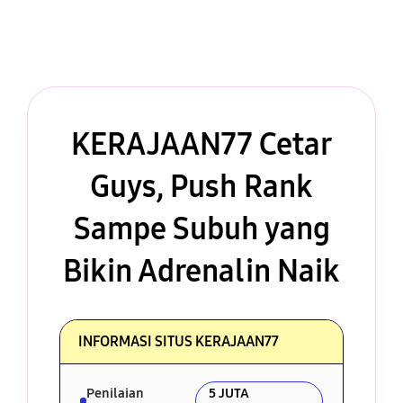
KERAJAAN77 Cetar
Guys, Push Rank
Sampe Subuh yang
Bikin Adrenalin Naik
INFORMASI SITUS KERAJAAN77
Penilaian
5 JUTA