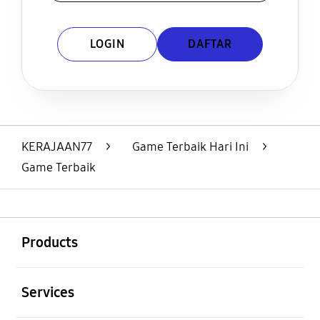
LOGIN
DAFTAR
Layer Popup Close
KERAJAAN77
>
Game Terbaik Hari Ini
>
Game Terbaik
Buka
Footer Navigation
Products
Buka
Services
Buka