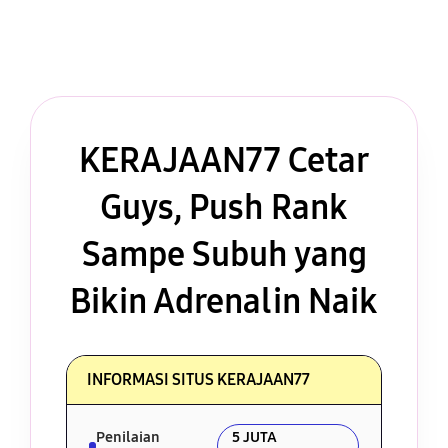
KERAJAAN77 Cetar
Guys, Push Rank
Sampe Subuh yang
Bikin Adrenalin Naik
INFORMASI SITUS KERAJAAN77
Penilaian
5 JUTA