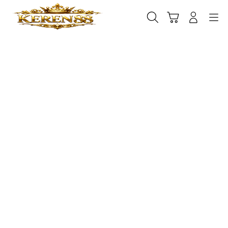
Skip
to
Cari
Troli
Login
Navigation
content