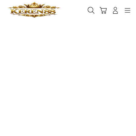
Skip
to
Cari
Troli
Login
Navigation
content