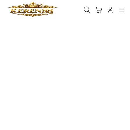
Skip
to
Cari
Troli
Login
Navigation
content