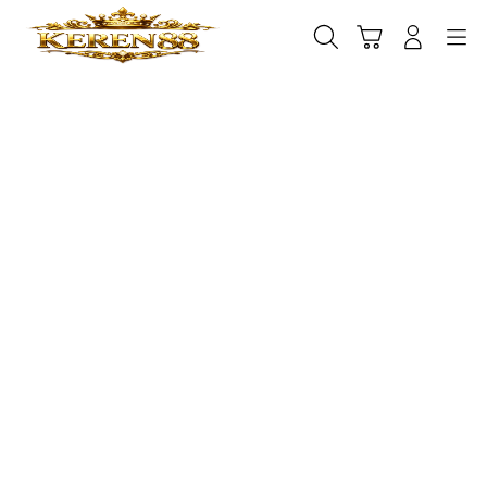
Skip
to
Cari
Troli
Login
Navigation
content