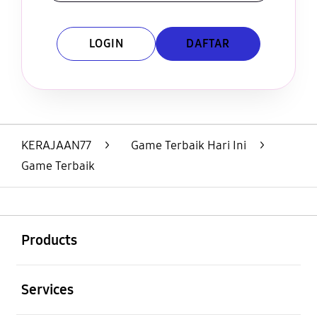
LOGIN
DAFTAR
Layer Popup Close
KERAJAAN77
>
Game Terbaik Hari Ini
>
Game Terbaik
Buka
Footer Navigation
Products
Buka
Services
Buka