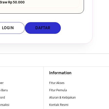
draw Rp 50.000
LOGIN
DAFTAR
Information
ber
Fitur Akses
n Baru
Fitur Pemula
ord
Aturan & Kebijakan
ansaksi
Kontak Resmi