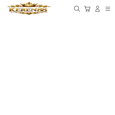
Skip
to
Cari
Troli
Login
Navigation
content