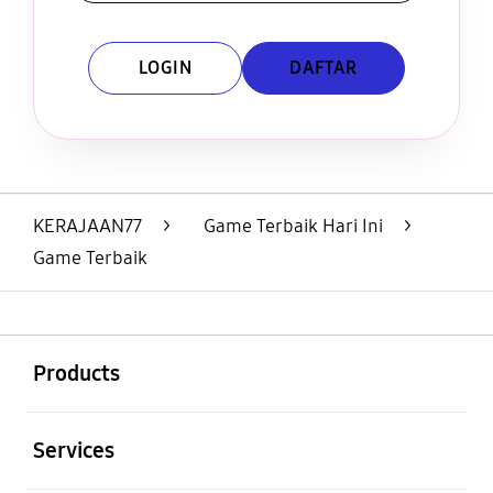
LOGIN
DAFTAR
Layer Popup Close
KERAJAAN77
>
Game Terbaik Hari Ini
>
Game Terbaik
Buka
Footer Navigation
Products
Buka
Services
Buka