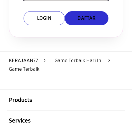
LOGIN
DAFTAR
Layer Popup Close
KERAJAAN77
>
Game Terbaik Hari Ini
>
Game Terbaik
Buka
Footer Navigation
Products
Buka
Services
Buka