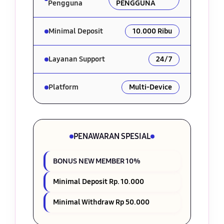
Pengguna
PENGGUNA
Minimal Deposit
10.000 Ribu
Layanan Support
24/7
Platform
Multi-Device
PENAWARAN SPESIAL
BONUS NEW MEMBER 10%
Minimal Deposit Rp. 10.000
Minimal Withdraw Rp 50.000