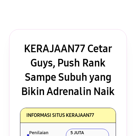
KERAJAAN77 Cetar
Guys, Push Rank
Sampe Subuh yang
Bikin Adrenalin Naik
INFORMASI SITUS KERAJAAN77
Penilaian
5 JUTA