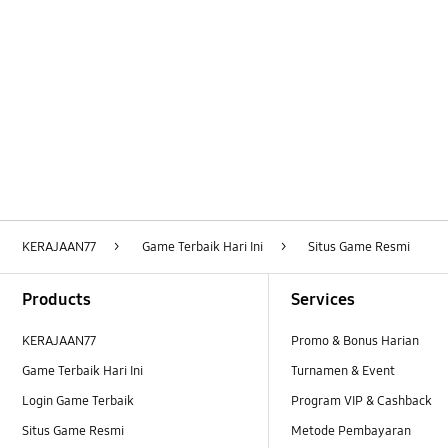
Layer Popup Close
KERAJAAN77
>
Game Terbaik Hari Ini
>
Situs Game Resmi
Footer Navigation
Products
Services
KERAJAAN77
Promo & Bonus Harian
Game Terbaik Hari Ini
Turnamen & Event
Login Game Terbaik
Program VIP & Cashback
Situs Game Resmi
Metode Pembayaran