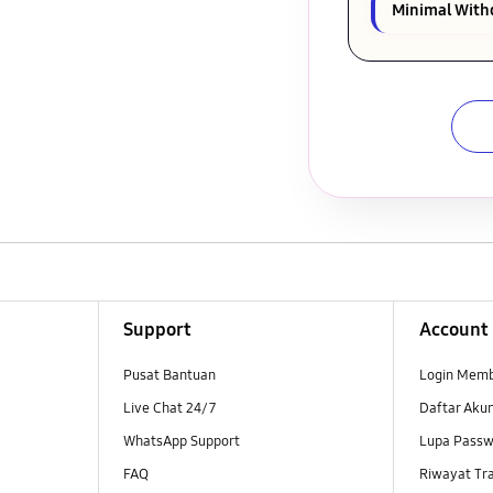
Minimal With
Support
Account
Pusat Bantuan
Login Mem
Live Chat 24/7
Daftar Aku
WhatsApp Support
Lupa Passw
FAQ
Riwayat Tr