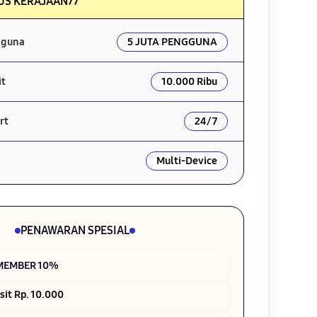
TUS KERAJAAN77
gguna
5 JUTA PENGGUNA
it
10.000 Ribu
rt
24/7
Multi-Device
PENAWARAN SPESIAL
MEMBER 10%
it Rp. 10.000