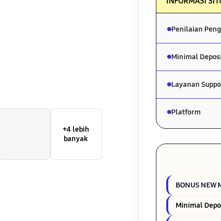
INFORMASI SI
Penilaian Pen
Minimal Depos
Layanan Suppo
Platform
+4 lebih
banyak
BONUS NEW 
Minimal Depos