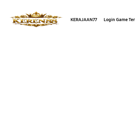
Skip
to
content
KERAJAAN77
Login Game Ter