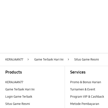
Layer Popup Close
KERAJAAN77
>
Game Terbaik Hari Ini
>
Situs Game Resmi
Footer Navigation
Products
Services
KERAJAAN77
Promo & Bonus Harian
Game Terbaik Hari Ini
Turnamen & Event
Login Game Terbaik
Program VIP & Cashback
Situs Game Resmi
Metode Pembayaran