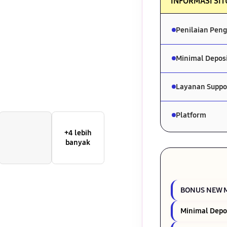
INFORMASI SI
Penilaian Pen
Minimal Depos
Layanan Suppo
Platform
+4 lebih
banyak
BONUS NEW 
Minimal Depos