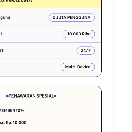
TUS KERAJAAN77
gguna
5 JUTA PENGGUNA
it
10.000 Ribu
rt
24/7
Multi-Device
PENAWARAN SPESIAL
MEMBER 10%
it Rp. 10.000