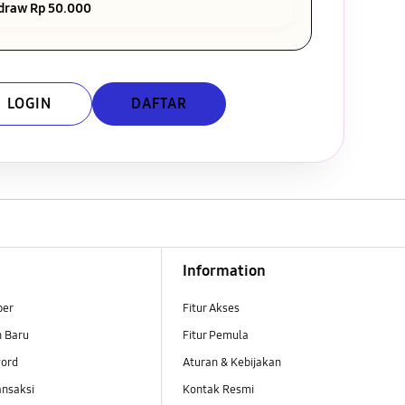
draw Rp 50.000
LOGIN
DAFTAR
Information
ber
Fitur Akses
n Baru
Fitur Pemula
ord
Aturan & Kebijakan
ansaksi
Kontak Resmi