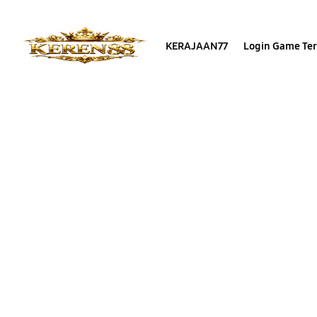
Skip
to
content
KERAJAAN77
Login Game Ter