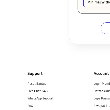
Minimal With
Support
Account
Pusat Bantuan
Login Mem
Live Chat 24/7
Daftar Aku
WhatsApp Support
Lupa Passw
FAQ
Riwayat Tr