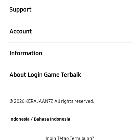
Support
Buka
Account
Buka
Information
Buka
About Login Game Terbaik
© 2026 KERAJAAN77. All rights reserved.
Indonesia / Bahasa Indonesia
Ingin Tetap Terhubung?