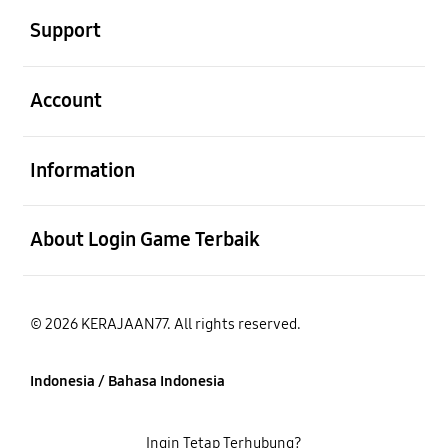
Support
Buka
Account
Buka
Information
Buka
About Login Game Terbaik
© 2026 KERAJAAN77. All rights reserved.
Indonesia / Bahasa Indonesia
Ingin Tetap Terhubung?