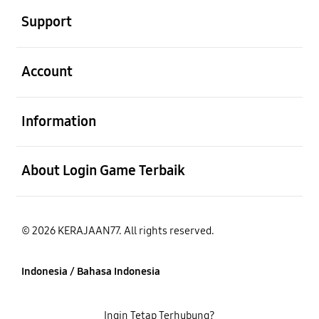
Support
Buka
Account
Buka
Information
Buka
About Login Game Terbaik
© 2026 KERAJAAN77. All rights reserved.
Indonesia / Bahasa Indonesia
Ingin Tetap Terhubung?