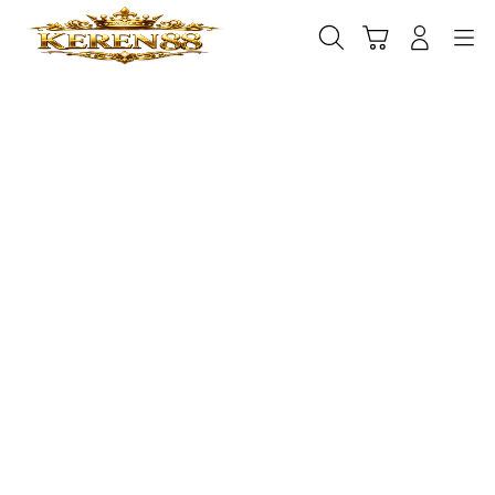
Skip
to
Cari
Troli
Login
Navigation
content