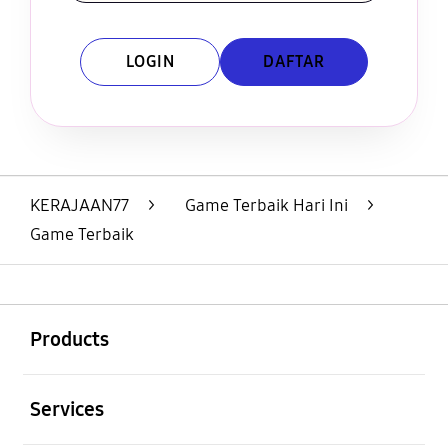
LOGIN
DAFTAR
Layer Popup Close
KERAJAAN77
>
Game Terbaik Hari Ini
>
Game Terbaik
Buka
Footer Navigation
Products
Buka
Services
Buka