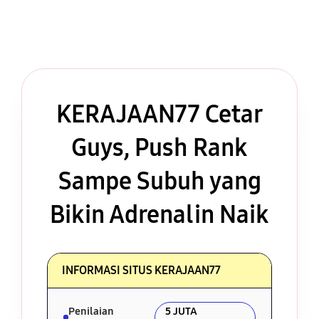
KERAJAAN77 Cetar
Guys, Push Rank
Sampe Subuh yang
Bikin Adrenalin Naik
INFORMASI SITUS KERAJAAN77
Penilaian
5 JUTA