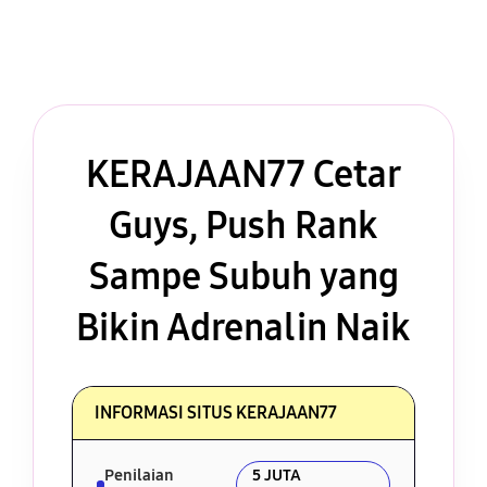
KERAJAAN77 Cetar
Guys, Push Rank
Sampe Subuh yang
Bikin Adrenalin Naik
INFORMASI SITUS KERAJAAN77
Penilaian
5 JUTA