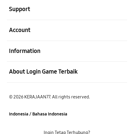
Support
Buka
Account
Buka
Information
Buka
About Login Game Terbaik
© 2026 KERAJAAN77. All rights reserved.
Indonesia / Bahasa Indonesia
Ingin Tetap Terhubung?