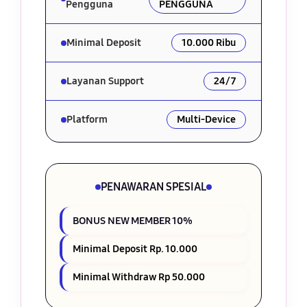
Pengguna
PENGGUNA
Minimal Deposit
10.000 Ribu
Layanan Support
24/7
Platform
Multi-Device
PENAWARAN SPESIAL
BONUS NEW MEMBER 10%
Minimal Deposit Rp. 10.000
Minimal Withdraw Rp 50.000