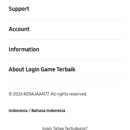
Support
Buka
Account
Buka
Information
Buka
About Login Game Terbaik
© 2026 KERAJAAN77. All rights reserved.
Indonesia / Bahasa Indonesia
Ingin Tetap Terhubung?