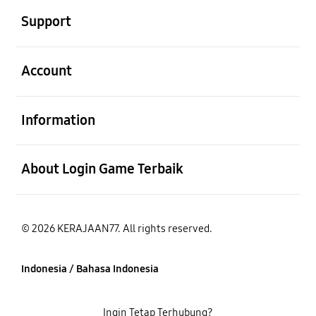
Support
Buka
Account
Buka
Information
Buka
About Login Game Terbaik
© 2026 KERAJAAN77. All rights reserved.
Indonesia / Bahasa Indonesia
Ingin Tetap Terhubung?