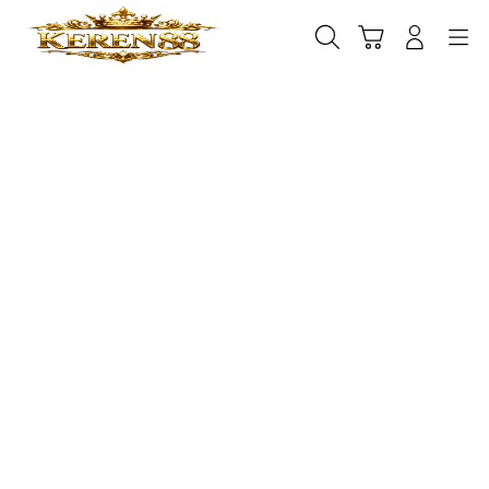
Skip
to
Cari
Troli
Login
Navigation
content