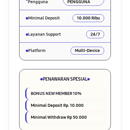
Pengguna
PENGGUNA
Minimal Deposit
10.000 Ribu
Layanan Support
24/7
Platform
Multi-Device
PENAWARAN SPESIAL
BONUS NEW MEMBER 10%
Minimal Deposit Rp. 10.000
Minimal Withdraw Rp 50.000