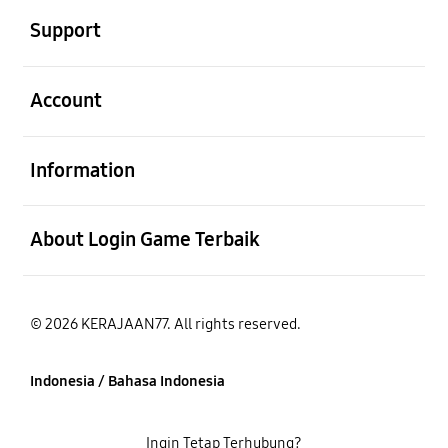
Support
Buka
Account
Buka
Information
Buka
About Login Game Terbaik
© 2026 KERAJAAN77. All rights reserved.
Indonesia / Bahasa Indonesia
Ingin Tetap Terhubung?