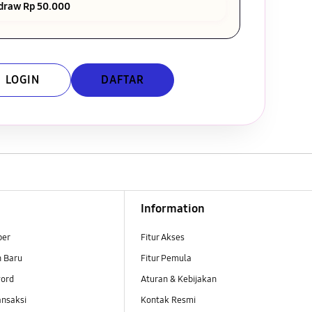
draw Rp 50.000
LOGIN
DAFTAR
Information
ber
Fitur Akses
n Baru
Fitur Pemula
ord
Aturan & Kebijakan
ansaksi
Kontak Resmi