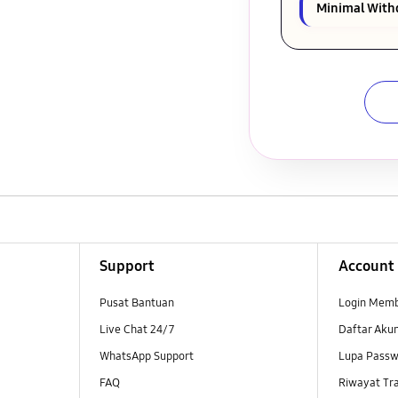
Minimal With
Support
Account
Pusat Bantuan
Login Mem
Live Chat 24/7
Daftar Aku
WhatsApp Support
Lupa Passw
FAQ
Riwayat Tr