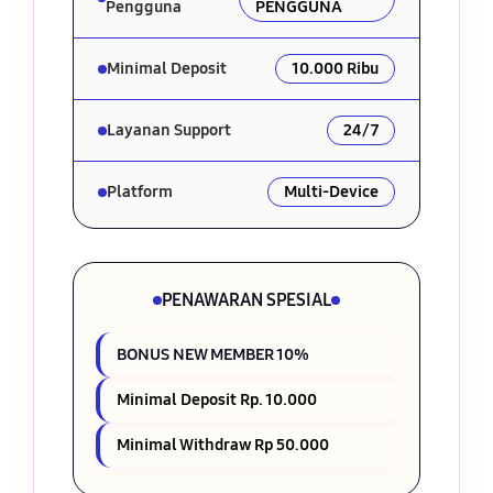
Pengguna
PENGGUNA
Minimal Deposit
10.000 Ribu
Layanan Support
24/7
Platform
Multi-Device
PENAWARAN SPESIAL
BONUS NEW MEMBER 10%
Minimal Deposit Rp. 10.000
Minimal Withdraw Rp 50.000