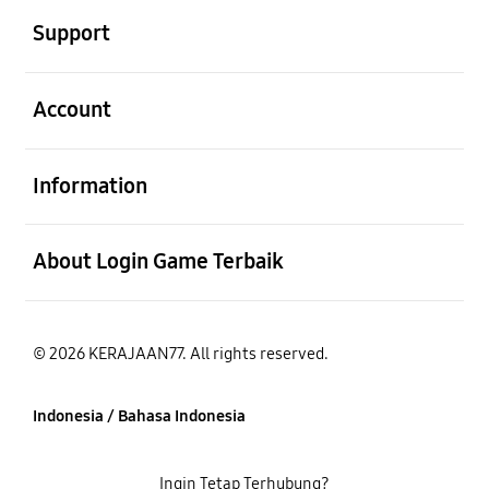
Support
Buka
Account
Buka
Information
Buka
About Login Game Terbaik
© 2026 KERAJAAN77. All rights reserved.
Indonesia / Bahasa Indonesia
Ingin Tetap Terhubung?