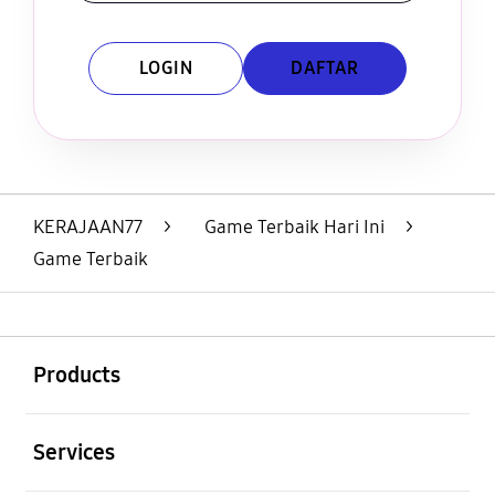
LOGIN
DAFTAR
Layer Popup Close
KERAJAAN77
>
Game Terbaik Hari Ini
>
Game Terbaik
Buka
Footer Navigation
Products
Buka
Services
Buka