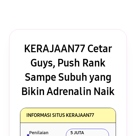
KERAJAAN77 Cetar
Guys, Push Rank
Sampe Subuh yang
Bikin Adrenalin Naik
INFORMASI SITUS KERAJAAN77
Penilaian
5 JUTA