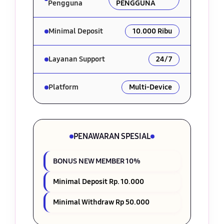
Pengguna
PENGGUNA
Minimal Deposit
10.000 Ribu
Layanan Support
24/7
Platform
Multi-Device
PENAWARAN SPESIAL
BONUS NEW MEMBER 10%
Minimal Deposit Rp. 10.000
Minimal Withdraw Rp 50.000